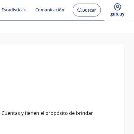
 Estadísticas
Comunicación
Buscar
Abrir
Desplegar
gub.uy
buscador
menú
y
de
 Cuentas y tienen el propósito de brindar