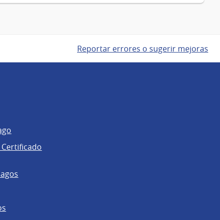
Reportar errores o sugerir mejoras
ago
 Certificado
pagos
os