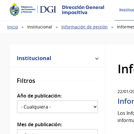
Dirección General
Institu
Impositiva
Ruta
Inicio
Institucional
Información de gestión
Informes
de
navegación
Institucional
In
Filtros
22/01/2
Año de publicación:
Info
Los Inf
inform
Mes de publicación: