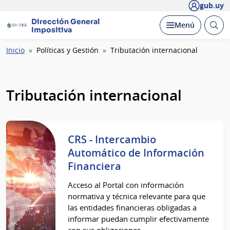
gub.uy
Dirección General
Abrir
Desplegar
Menú
Impositiva
busc
Ruta
Inicio
Políticas y Gestión
Tributación internacional
de
navegación
Tributación internacional
CRS - Intercambio
Automático de Información
Financiera
Acceso al Portal con información
normativa y técnica relevante para que
las entidades financieras obligadas a
informar puedan cumplir efectivamente