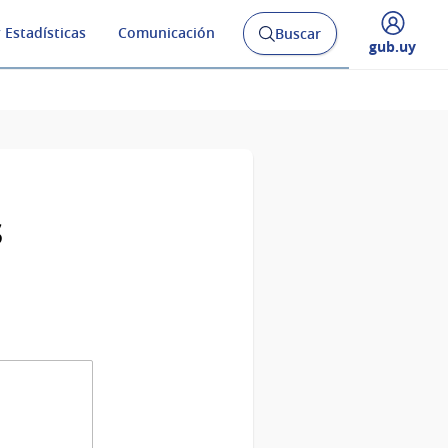
 Estadísticas
Comunicación
Buscar
Abrir
Desplegar
gub.uy
buscador
menú
y
de
s