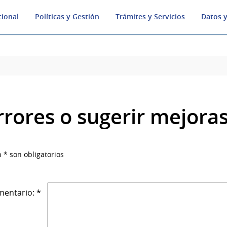
cional
Políticas y Gestión
Trámites y Servicios
Datos y
rrores o sugerir mejora
 * son obligatorios
entario: *