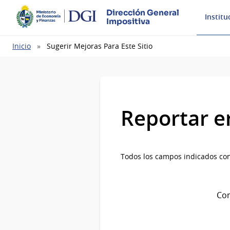
Dirección General
Institu
Impositiva
Ruta
Inicio
Sugerir Mejoras Para Este Sitio
de
navegación
Reportar e
Todos los campos indicados con
Com