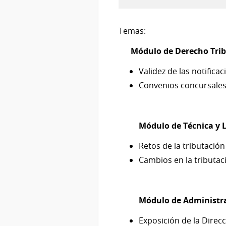
19
al
20
Temas:
de
Módulo de Derecho Trib
Oct
del
Validez de las notifica
2026
Convenios concursales y
Módulo de Técnica y L
Retos de la tributación
Cambios en la tributac
Módulo de Administra
Exposición de la Direc