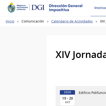
Dirección General
Institu
Impositiva
Ruta
Inicio
Comunicación
Calendario de Actividades
XIV
de
navegación
XIV Jornada
Edificio Polifunc
2026
19 - 20
OCT