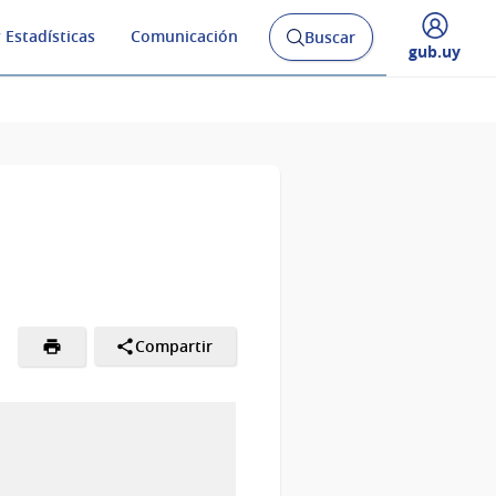
 Estadísticas
Comunicación
Buscar
Abrir
Desplegar
gub.uy
buscador
menú
y
de
Compartir