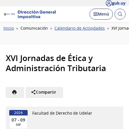
gub.uy
Dirección General
Abrir
Desplegar
Menú
Impositiva
busc
Ruta
Inicio
Comunicación
Calendario de Actividades
XVI Jorna
de
navegación
XVI Jornadas de Ética y
Administración Tributaria
Compartir
Facultad de Derecho de Udelar
2026
07 - 09
SEP