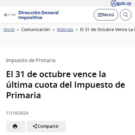
gub.uy
Dirección General
Abrir
Desplegar
Menú
Impositiva
busc
Ruta
Inicio
Comunicación
Noticias
El 31 de Octubre Vence La 
de
navegación
Impuesto de Primaria
El 31 de octubre vence la
última cuota del Impuesto de
Primaria
11/10/2024
Compartir