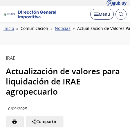
gub.uy
Dirección General
Abrir
Desplegar
Menú
Impositiva
busc
Ruta
Inicio
Comunicación
Noticias
Actualización de Valores P
de
navegación
IRAE
Actualización de valores para
liquidación de IRAE
agropecuario
10/09/2025
Compartir