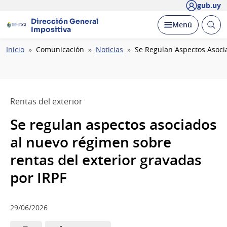
gub.uy
Dirección General
Abrir
Desplegar
Menú
Impositiva
busc
Ruta
Inicio
Comunicación
Noticias
Se Regulan Aspectos Asoci
de
navegación
Rentas del exterior
Se regulan aspectos asociados
al nuevo régimen sobre
rentas del exterior gravadas
por IRPF
29/06/2026