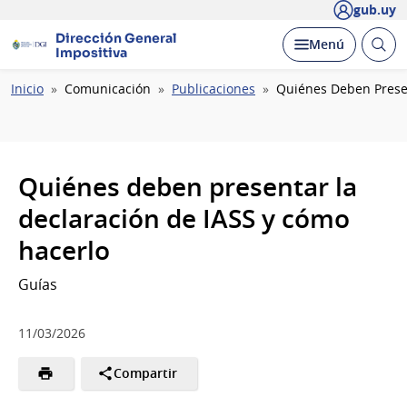
gub.uy
Dirección General
Abrir
Desplegar
Menú
Impositiva
busc
Ruta
Inicio
Comunicación
Publicaciones
Quiénes Deben Presen
de
navegación
Quiénes deben presentar la
declaración de IASS y cómo
hacerlo
Guías
11/03/2026
Compartir