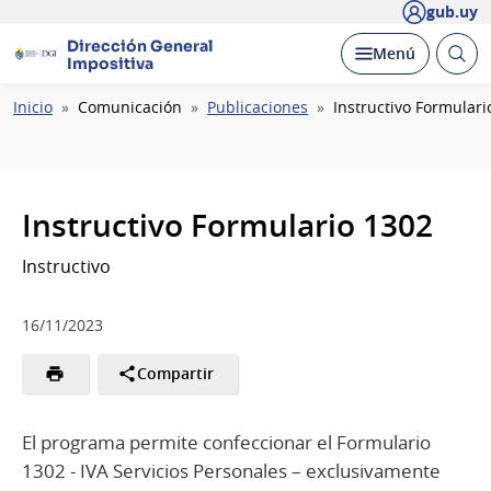
gub.uy
Dirección General
Abrir
Desplegar
Menú
Impositiva
busc
Ruta
Inicio
Comunicación
Publicaciones
Instructivo Formulari
de
navegación
Instructivo Formulario 1302
Instructivo
16/11/2023
Compartir
El programa permite confeccionar el Formulario
1302 - IVA Servicios Personales – exclusivamente