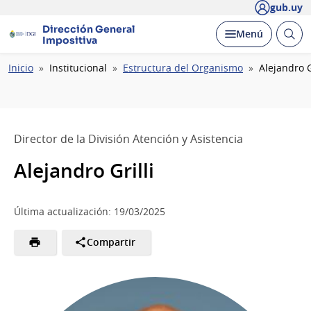
gub.uy
Dirección General
Abrir
Desplegar
Menú
Impositiva
busc
Ruta
Inicio
Institucional
Estructura del Organismo
Alejandro G
de
navegación
Director de la División Atención y Asistencia
Alejandro Grilli
Última actualización: 19/03/2025
Compartir