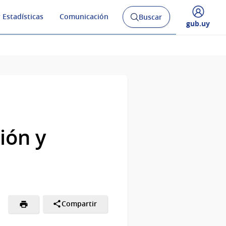
 Estadísticas
Comunicación
Buscar
Abrir
Desplegar
gub.uy
buscador
menú
y
de
ión y
Compartir