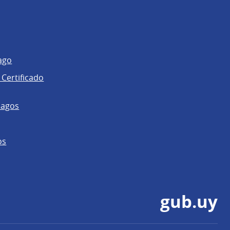
ago
 Certificado
pagos
os
gub.uy