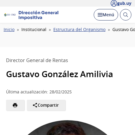
gub.uy
Dirección General
Abrir
Desplegar
Menú
Impositiva
busc
Ruta
Inicio
Institucional
Estructura del Organismo
Gustavo Go
de
navegación
Director General de Rentas
Gustavo González Amilivia
Última actualización: 28/02/2025
Compartir