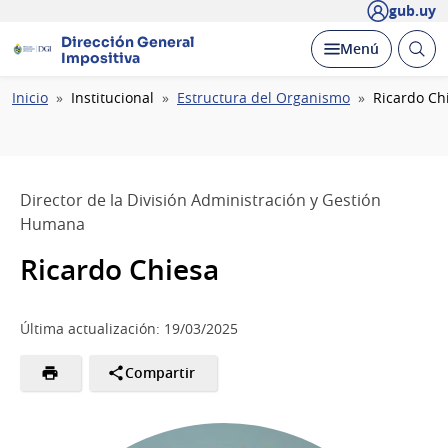
gub.uy
Dirección General
Abrir
Desplegar
Menú
Impositiva
busc
Ruta
Inicio
Institucional
Estructura del Organismo
Ricardo Ch
de
navegación
Director de la División Administración y Gestión
Humana
Ricardo Chiesa
Última actualización: 19/03/2025
Compartir