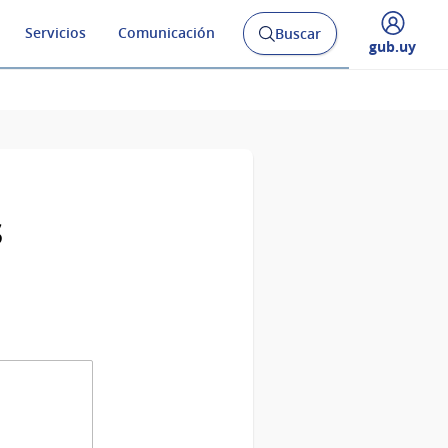
Servicios
Comunicación
Buscar
Abrir
Desplegar
gub.uy
buscador
menú
y
de
s