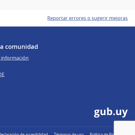
Reportar errores o sugerir mejoras
 la comunidad
e información
DE
gub.uy
Declaración de accesibilidad
Términos de uso
Política de Privacidad