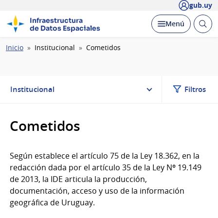
gub.uy
Infraestructura
Abrir
Desplegar
Menú
de Datos Espaciales
busc
Ruta
Inicio
Institucional
Cometidos
de
navegación
Institucional
Filtros
Cometidos
Según establece el artículo 75 de la Ley 18.362, en la
redacción dada por el artículo 35 de la Ley Nº 19.149
de 2013, la IDE articula la producción,
documentación, acceso y uso de la información
geográfica de Uruguay.