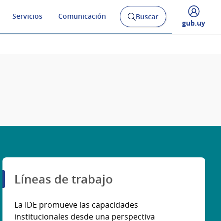
Servicios
Comunicación
Buscar
Abrir
Desplegar
gub.uy
buscador
menú
y
de
Líneas de trabajo
La IDE promueve las capacidades
institucionales desde una perspectiva