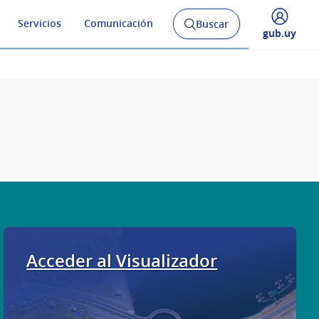
Servicios
Comunicación
Buscar
Abrir
Desplegar
gub.uy
buscador
menú
y
de
Acceder al Visualizador