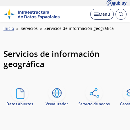
gub.uy
Infraestructura
Abrir
Desplegar
Menú
de Datos Espaciales
busc
Ruta
Inicio
Servicios
Servicios de información geográfica
de
navegación
Servicios de información
geográfica
Datos abiertos
Visualizador
Servicio de nodos
Geose