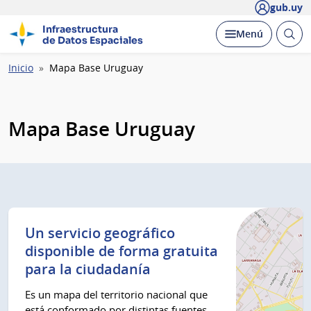
gub.uy
Infraestructura
Abrir
Desplegar
Menú
de Datos Espaciales
busc
Ruta
Inicio
Mapa Base Uruguay
de
navegación
Mapa Base Uruguay
Un servicio geográfico
disponible de forma gratuita
para la ciudadanía
Es un mapa del territorio nacional que
está conformado por distintas fuentes