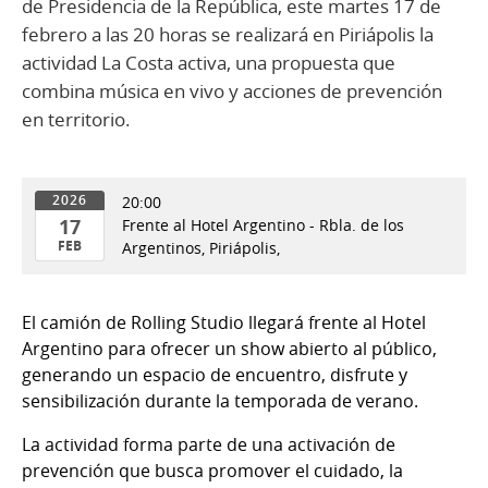
de Presidencia de la República, este martes 17 de
febrero a las 20 horas se realizará en Piriápolis la
actividad La Costa activa, una propuesta que
combina música en vivo y acciones de prevención
en territorio.
20:00
2026
17
Frente al Hotel Argentino - Rbla. de los
FEB
Argentinos, Piriápolis,
17
de
El camión de Rolling Studio llegará frente al Hotel
Feb
Argentino para ofrecer un show abierto al público,
del
generando un espacio de encuentro, disfrute y
2026
sensibilización durante la temporada de verano.
La actividad forma parte de una activación de
prevención que busca promover el cuidado, la