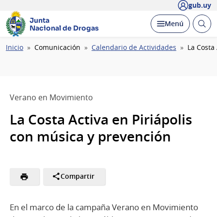
gub.uy
Junta
Abrir
Desplegar
Menú
Nacional de Drogas
busc
Ruta
Inicio
Comunicación
Calendario de Actividades
La Costa 
de
navegación
Verano en Movimiento
La Costa Activa en Piriápolis
con música y prevención
Compartir
En el marco de la campaña Verano en Movimiento