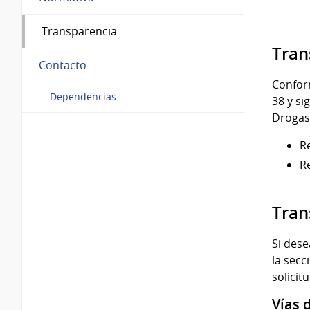
Transparencia
Tran
Contacto
Conform
Dependencias
38 y si
Drogas
R
R
Tran
Si dese
la secc
solicit
Vías 