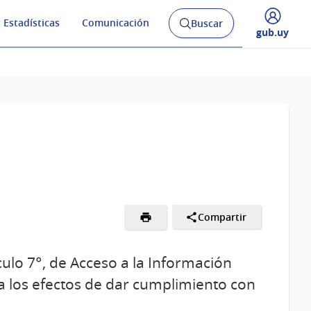
 Estadísticas
Comunicación
Buscar
Abrir
Desplegar
gub.uy
buscador
menú
y
de
Compartir
culo 7°, de Acceso a la Información
 a los efectos de dar cumplimiento con