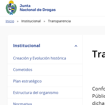
Junta
Nacional de Drogas
Ruta
Inicio
Institucional
Transparencia
de
navegación
Institucional
Tr
Creación y Evolución histórica
Cometidos
Plan estratégico
Confo
Estructura del organismo
Públi
dicha
Normativa