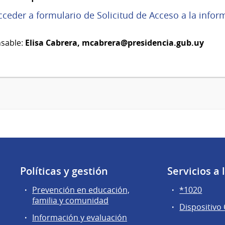
cceder a formulario de Solicitud de Acceso a la infor
sable:
Elisa Cabrera,
mcabrera@presidencia.gub.uy
Políticas y gestión
Servicios a
Prevención en educación,
*1020
familia y comunidad
Dispositivo
Información y evaluación