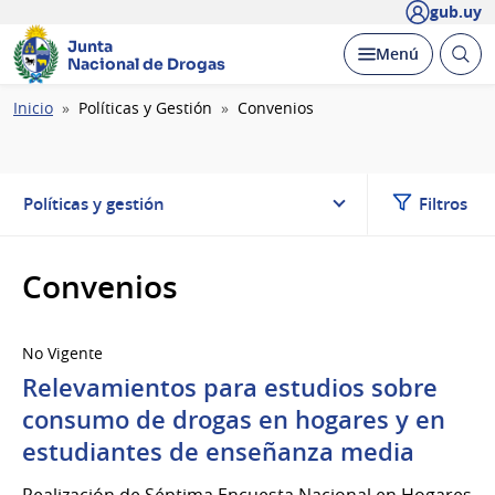
gub.uy
Junta
Abrir
Desplegar
Menú
Nacional de Drogas
busc
Ruta
Inicio
Políticas y Gestión
Convenios
de
navegación
Políticas y gestión
Filtros
Convenios
No Vigente
Relevamientos para estudios sobre
consumo de drogas en hogares y en
estudiantes de enseñanza media
Realización de Séptima Encuesta Nacional en Hogares