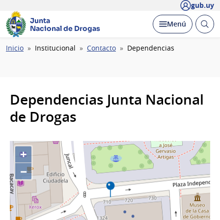
gub.uy
Junta
Abrir
Desplegar
Menú
Nacional de Drogas
busc
Ruta
Inicio
Institucional
Contacto
Dependencias
de
navegación
Dependencias Junta Nacional
de Drogas
+
−