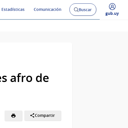
 Estadísticas
Comunicación
Buscar
Abrir
Desplegar
gub.uy
buscador
menú
y
de
s afro de
Compartir