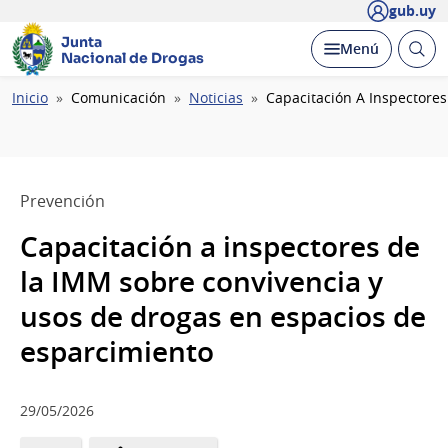
gub.uy
Junta
Abrir
Desplegar
Menú
Nacional de Drogas
busc
Ruta
Inicio
Comunicación
Noticias
Capacitación A Inspectore
de
navegación
Prevención
Capacitación a inspectores de
la IMM sobre convivencia y
usos de drogas en espacios de
esparcimiento
29/05/2026