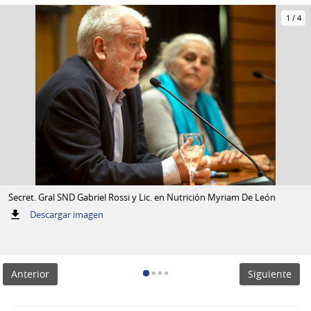
1
/
4
Secret. Gral SND Gabriel Rossi y Lic. en Nutrición Myriam De León
:
Descargar imagen
Secret.
Gral
SND
Gabriel
Anterior
Siguiente
Rossi
y
Lic.