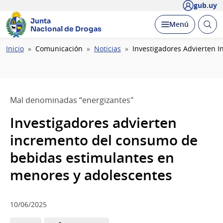
gub.uy
Junta
Abrir
Desplegar
Menú
Nacional de Drogas
busc
Ruta
Inicio
Comunicación
Noticias
Investigadores Advierten 
de
navegación
Mal denominadas “energizantes"
Investigadores advierten
incremento del consumo de
bebidas estimulantes en
menores y adolescentes
10/06/2025