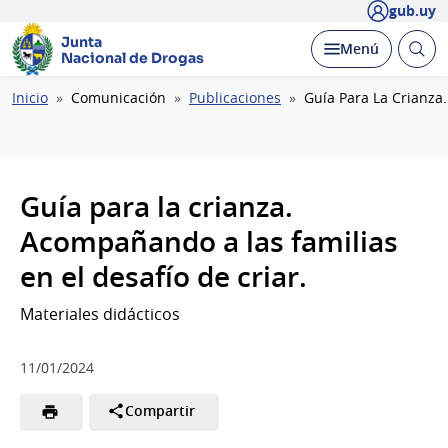
gub.uy
Junta
Abrir
Desplegar
Menú
Nacional de Drogas
busc
Ruta
Inicio
Comunicación
Publicaciones
Guía Para La Crianza
de
navegación
Guía para la crianza.
Acompañando a las familias
en el desafío de criar.
Materiales didácticos
11/01/2024
Compartir