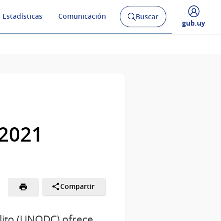
 Estadísticas
Comunicación
Buscar
Abrir
Desplegar
gub.uy
buscador
menú
y
de
 2021
Compartir
lito (UNODC) ofrece