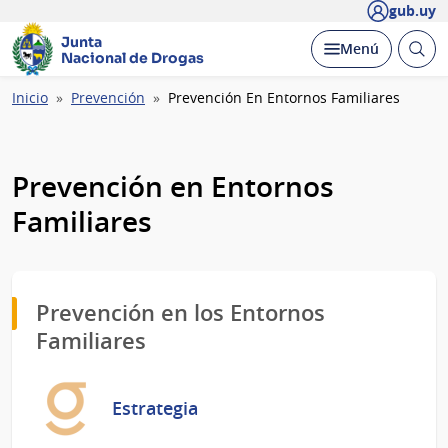
gub.uy
Junta
Abrir
Desplegar
Menú
Nacional de Drogas
busc
Ruta
Inicio
Prevención
Prevención En Entornos Familiares
de
navegación
Prevención en Entornos
Familiares
Prevención en los Entornos
Familiares
Estrategia