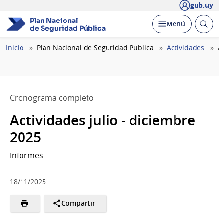
gub.uy
Plan Nacional
Abrir
Desplegar
Menú
de Seguridad Pública
busc
Ruta
Inicio
Plan Nacional de Seguridad Publica
Actividades
de
navegación
Cronograma completo
Actividades julio - diciembre
2025
Informes
18/11/2025
Compartir