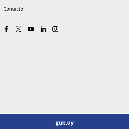
Contacto
facebook
x-
youtube
linkedin
instagram
twitter
gub.uy