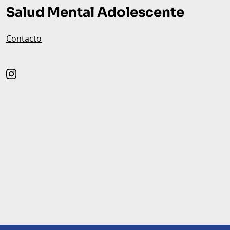
de
Salud Mental Adolescente
página
Contacto
instagram