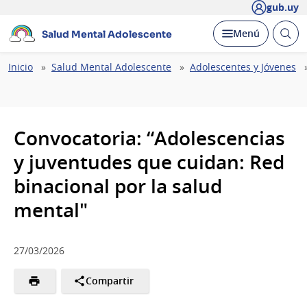
gub.uy
Abrir
Desplegar
Menú
Salud Mental Adolescente
busc
Ruta
Inicio
Salud Mental Adolescente
Adolescentes y Jóvenes
de
navegación
Convocatoria: “Adolescencias
y juventudes que cuidan: Red
binacional por la salud
mental"
27/03/2026
Compartir