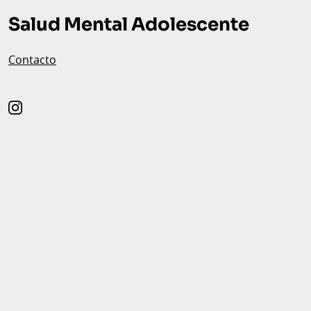
de
Salud Mental Adolescente
página
Contacto
instagram