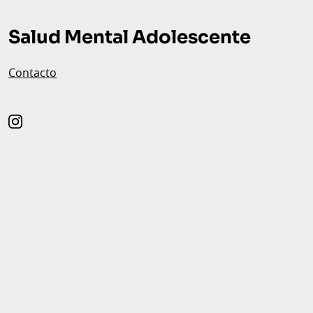
de
Salud Mental Adolescente
página
Contacto
instagram