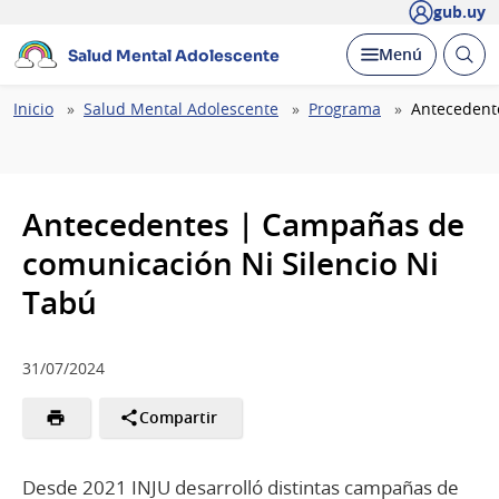
gub.uy
Abrir
Desplegar
Menú
Salud Mental Adolescente
busc
Ruta
Inicio
Salud Mental Adolescente
Programa
Antecedent
de
navegación
Antecedentes | Campañas de
comunicación Ni Silencio Ni
Tabú
31/07/2024
Compartir
Desde 2021 INJU desarrolló distintas campañas de