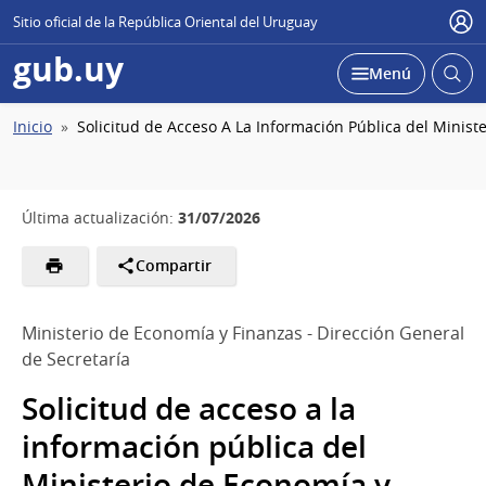
Sitio oficial de la República Oriental del Uruguay
Usu
gub.uy
Abrir
Desplegar
Menú
busc
Ruta
Inicio
Solicitud de Acceso A La Información Pública del Minist
de
navegación
31/07/2026
Última actualización:
Compartir
Ministerio de Economía y Finanzas - Dirección General
de Secretaría
Solicitud de acceso a la
información pública del
Ministerio de Economía y