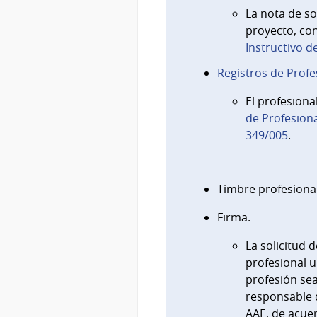
La nota de so
proyecto, con
Instructivo d
Registros de Profe
El profesiona
de Profesion
349/005
.
Timbre profesional
Firma.
La solicitud 
profesional u
profesión sea
responsable 
AAE, de acuer