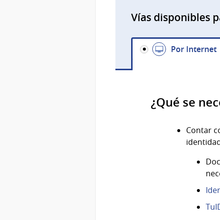
Vías disponibles p
Por Internet
¿Qué se nec
Contar 
identida
Doc
nec
Ide
TuI