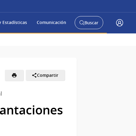
 Estadísticas
Comunicación
Buscar
Abrir
Acceso
buscador
Gub.u
y
Compartir
l
lantaciones