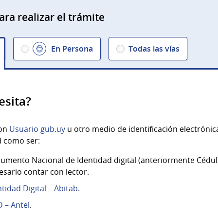
ara realizar el trámite
En Persona
Todas las vías
esita?
con
Usuario gub.uy
u otro medio de identificación electróni
d como ser:
umento Nacional de Identidad digital (anteriormente Cédula
esario contar con lector.
ntidad Digital – Abitab
.
D – Antel
.