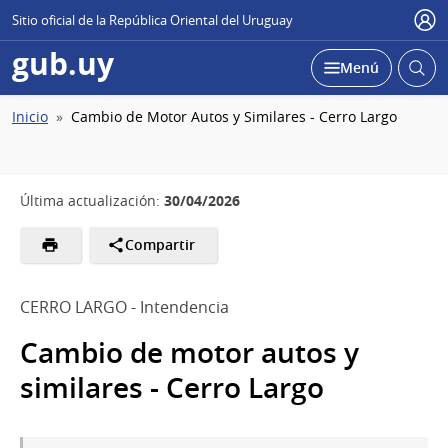
Sitio oficial de la República Oriental del Uruguay
Usu
gub.uy
Abrir
Desplegar
Menú
busc
Ruta
Inicio
Cambio de Motor Autos y Similares - Cerro Largo
de
navegación
30/04/2026
Última actualización:
Compartir
CERRO LARGO - Intendencia
Cambio de motor autos y
similares - Cerro Largo