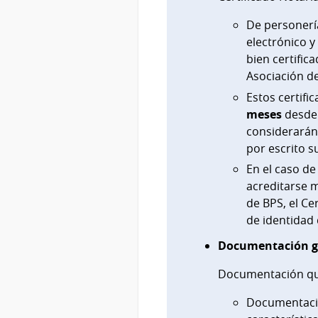
De personería
electrónico y
bien certific
Asociación d
Estos certif
meses
desde 
considerarán
por escrito s
En el caso d
acreditarse m
de BPS, el Ce
de identidad d
Documentación g
Documentación que
Documentació