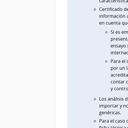
característic
Certificado d
información a
en cuenta qu
Si es em
present
ensayo 
interna
Para el 
por un l
acredit
contar c
y contro
Los análisis 
importar y n
genéricas.
Para el caso 
ficha técnica