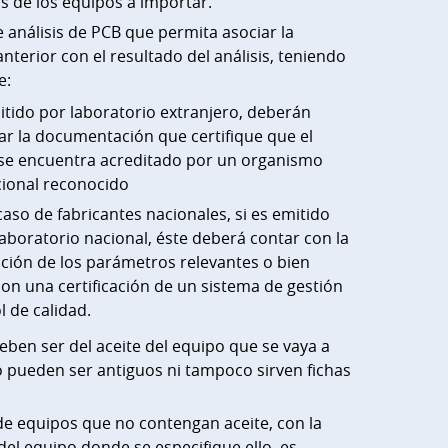
as de los equipos a importar.
e análisis de PCB que permita asociar la
nterior con el resultado del análisis, teniendo
e:
itido por laboratorio extranjero, deberán
ar la documentación que certifique que el
se encuentra acreditado por un organismo
cional reconocido
caso de fabricantes nacionales, si es emitido
aboratorio nacional, éste deberá contar con la
ación de los parámetros relevantes o bien
on una certificación de un sistema de gestión
l de calidad.
deben ser del aceite del equipo que se vaya a
o pueden ser antiguos ni tampoco sirven fichas
de equipos que no contengan aceite, con la
 del equipo donde se especifique ello, es