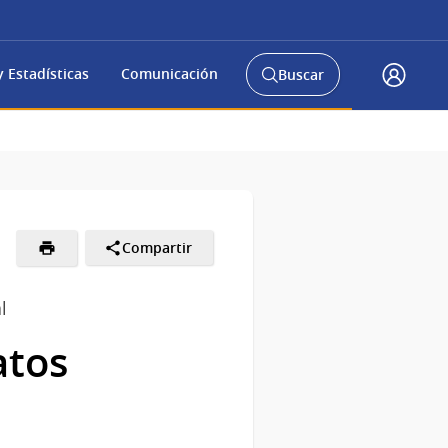
 Estadísticas
Comunicación
Buscar
Abrir
Acceso
buscador
Gub.u
y
Compartir
l
atos