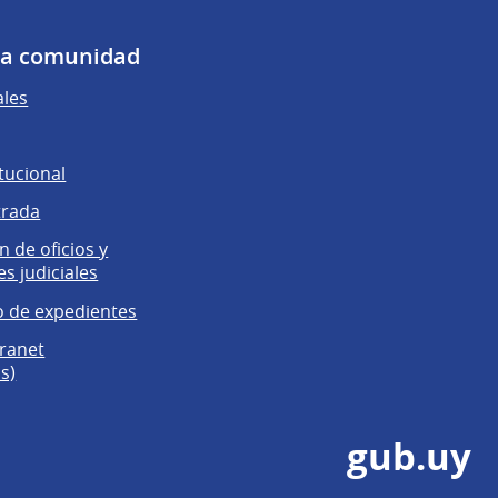
 la comunidad
ales
tucional
trada
 de oficios y
es judiciales
 de expedientes
tranet
s)
gub.uy