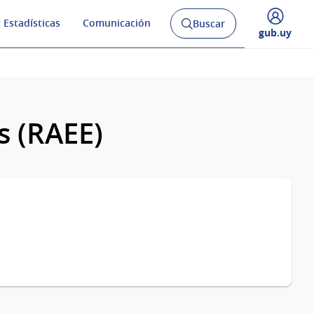
 Estadísticas
Comunicación
Buscar
Abrir
Desplegar
gub.uy
buscador
menú
y
de
s (RAEE)