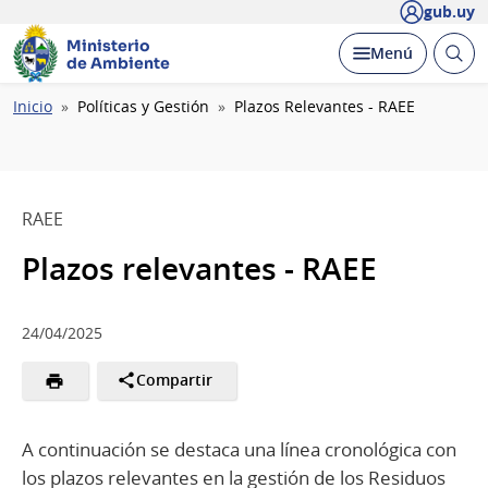
gub.uy
Ministerio
Abrir
Desplegar
Menú
de Ambiente
busc
Ruta
Inicio
Políticas y Gestión
Plazos Relevantes - RAEE
de
navegación
RAEE
Plazos relevantes - RAEE
24/04/2025
Compartir
A continuación se destaca una línea cronológica con
los plazos relevantes en la gestión de los Residuos