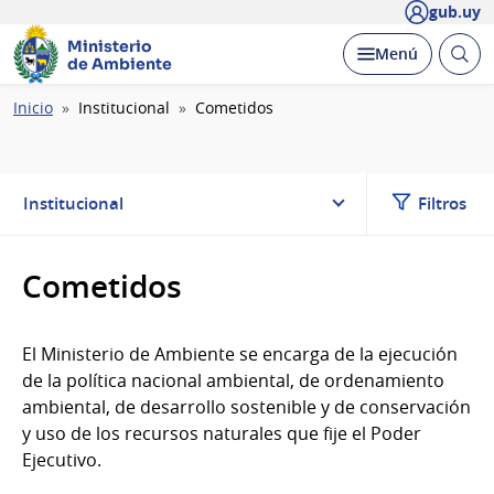
gub.uy
Ministerio
Abrir
Desplegar
Menú
de Ambiente
busc
Ruta
Inicio
Institucional
Cometidos
de
navegación
Institucional
Filtros
Cometidos
El Ministerio de Ambiente se encarga de la ejecución
de la política nacional ambiental, de ordenamiento
ambiental, de desarrollo sostenible y de conservación
y uso de los recursos naturales que fije el Poder
Ejecutivo.