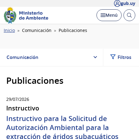
gub.uy
Ministerio
Abrir
Desplegar
Menú
de Ambiente
busc
Ruta
Inicio
Comunicación
Publicaciones
de
navegación
Comunicación
Filtros
Publicaciones
29/07/2026
Instructivo
Instructivo para la Solicitud de
Autorización Ambiental para la
extracción de áridos subacuáticos