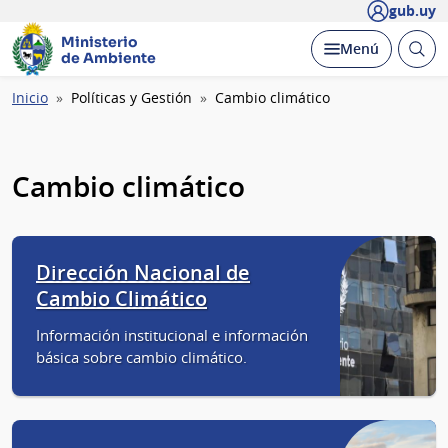
gub.uy
Ministerio
Abrir
Desplegar
Menú
de Ambiente
busc
Ruta
Inicio
Políticas y Gestión
Cambio climático
de
navegación
Cambio climático
Dirección Nacional de
Cambio Climático
Información institucional e información
básica sobre cambio climático.