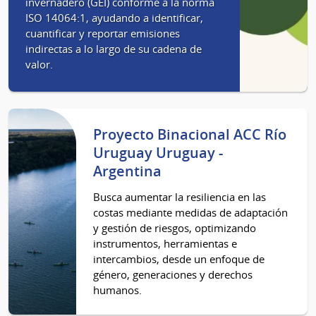
invernadero (GEI) conforme a la norma
ISO 14064:1, ayudando a identificar,
cuantificar y reportar emisiones
indirectas a lo largo de su cadena de
valor.
Proyecto Binacional ACC Río
Uruguay Uruguay -
Argentina
Busca aumentar la resiliencia en las
costas mediante medidas de adaptación
y gestión de riesgos, optimizando
instrumentos, herramientas e
intercambios, desde un enfoque de
género, generaciones y derechos
humanos.