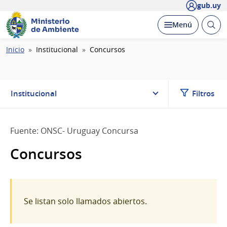
gub.uy
Ministerio
Abrir
Desplegar
Menú
de Ambiente
busc
Ruta
Inicio
Institucional
Concursos
de
navegación
Institucional
Filtros
Fuente: ONSC- Uruguay Concursa
Concursos
Se listan solo llamados abiertos.