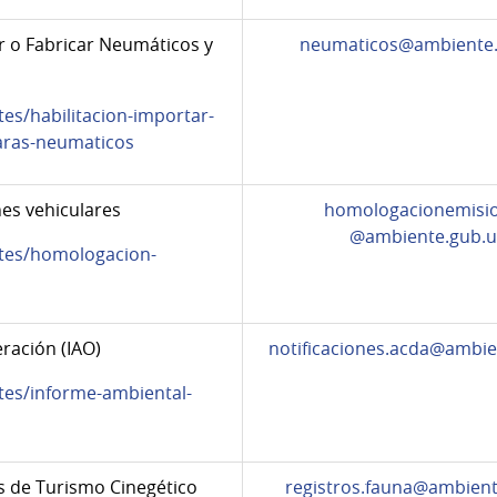
r o Fabricar Neumáticos y
neumaticos@ambiente.
es/habilitacion-importar-
aras-neumaticos
es vehiculares
homologacionemisi
@ambiente.gub.u
ites/homologacion-
ración (IAO)
notificaciones.acda@ambie
tes/informe-ambiental-
s de Turismo Cinegético
registros.fauna@ambient