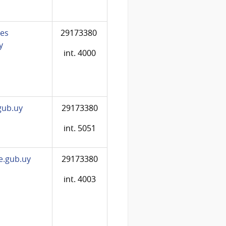
les
29173380
y
int. 4000
gub.uy
29173380
int. 5051
e.gub.uy
29173380
int. 4003