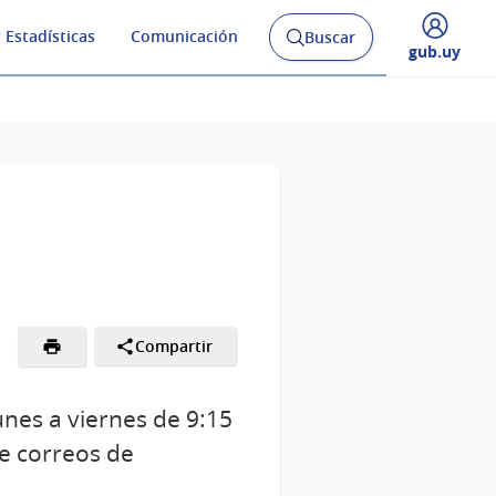
 Estadísticas
Comunicación
Buscar
Abrir
Desplegar
gub.uy
buscador
menú
y
de
Compartir
unes a viernes de 9:15
de correos de