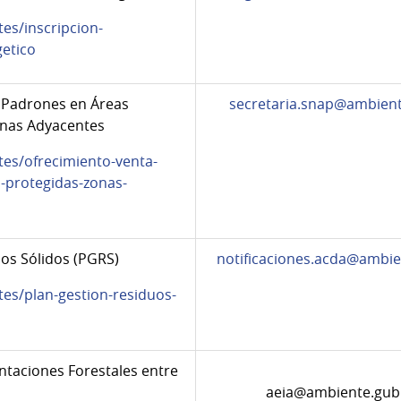
es/inscripcion-
etico
 Padrones en Áreas
secretaria.snap@ambient
onas Adyacentes
tes/ofrecimiento-venta-
-protegidas-zonas-
os Sólidos (PGRS)
notificaciones.acda@ambie
tes/plan-gestion-residuos-
ntaciones Forestales entre
aeia@ambiente.gub