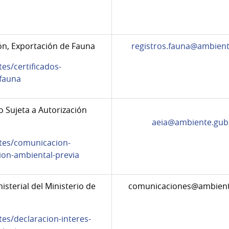
ón, Exportación de Fauna
registros.fauna@ambient
es/certificados-
-fauna
 Sujeta a Autorización
aeia@ambiente.gub
tes/comunicacion-
ion-ambiental-previa
isterial del Ministerio de
comunicaciones@ambient
es/declaracion-interes-