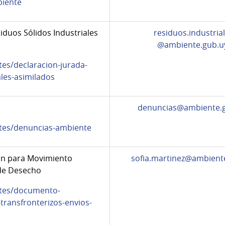
biente
iduos Sólidos Industriales
residuos.industria
@ambiente.gub.u
tes/declaracion-jurada-
ales-asimilados
denuncias@ambiente.
ites/denuncias-ambiente
ón para Movimiento
sofia.martinez@ambient
 de Desecho
ites/documento-
transfronterizos-envios-