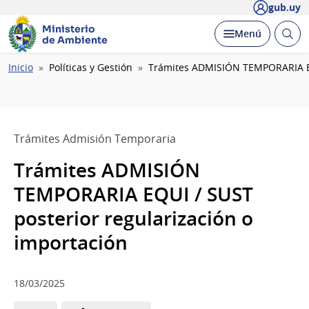
gub.uy
Ministerio
Abrir
Desplegar
Menú
de Ambiente
busc
Ruta
Inicio
Políticas y Gestión
Trámites ADMISIÓN TEMPORARIA EQU
de
navegación
Trámites Admisión Temporaria
Trámites ADMISIÓN
TEMPORARIA EQUI / SUST
posterior regularización o
importación
18/03/2025