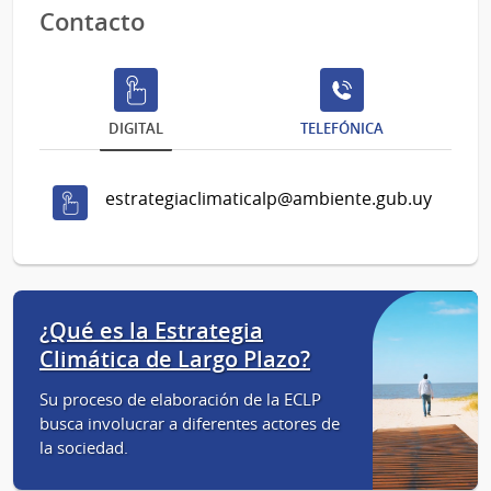
Contacto
DIGITAL
TELEFÓNICA
estrategiaclimaticalp@ambiente.gub.uy
¿Qué es la Estrategia
Climática de Largo Plazo?
Su proceso de elaboración de la ECLP
busca involucrar a diferentes actores de
la sociedad.