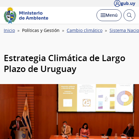
gub.uy
Ministerio
Abrir
Desplegar
Menú
de Ambiente
busc
Ruta
Inicio
Políticas y Gestión
Cambio climático
Sistema Nacio
de
navegación
Estrategia Climática de Largo
Plazo de Uruguay