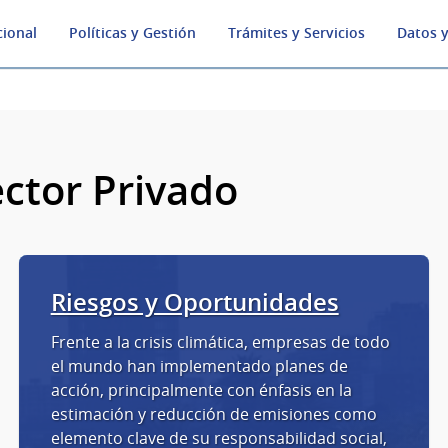
cional
Políticas y Gestión
Trámites y Servicios
Datos y
ector Privado
Riesgos y Oportunidades
Frente a la crisis climática, empresas de todo
el mundo han implementado planes de
acción, principalmente con énfasis en la
estimación y reducción de emisiones como
elemento clave de su responsabilidad social,