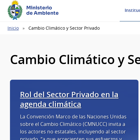
Ministerio
Institu
de Ambiente
Ruta
Inicio
Cambio Climático y Sector Privado
de
navegación
Cambio Climático y S
Rol del Sector Privado en la
agenda climática
La Convención Marco de las Naciones Unidas
sobre el Cambio Climático (CMNUCC) invita a
los actores no estatales, incluyendo al sector
privado, “a que acrecienten sus esfuerzos y