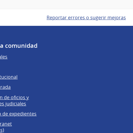
Reportar errores o sugerir mejoras
 la comunidad
ales
tucional
trada
 de oficios y
es judiciales
 de expedientes
tranet
s)