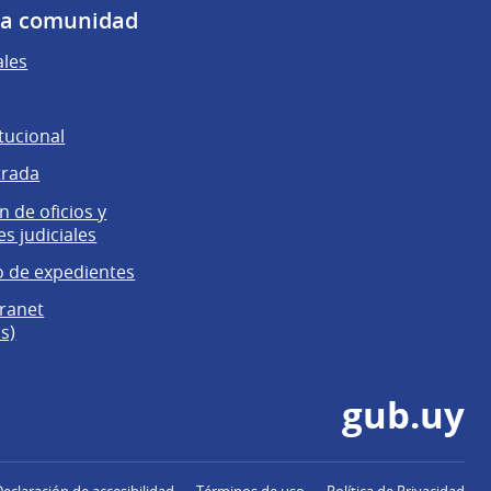
 la comunidad
ales
tucional
trada
 de oficios y
es judiciales
 de expedientes
tranet
s)
gub.uy
Declaración de accesibilidad
Términos de uso
Política de Privacidad