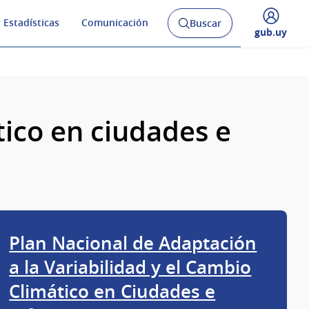
 Estadísticas
Comunicación
Buscar
Abrir
Desplegar
gub.uy
buscador
menú
y
de
tico en ciudades e
Plan Nacional de Adaptación
a la Variabilidad y el Cambio
Climático en Ciudades e