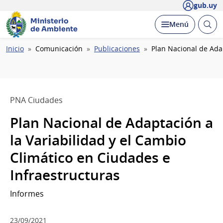
gub.uy
Ministerio
Abrir
Desplegar
Menú
de Ambiente
busc
Ruta
Inicio
Comunicación
Publicaciones
Plan Nacional de Adap
de
navegación
PNA Ciudades
Plan Nacional de Adaptación a
la Variabilidad y el Cambio
Climático en Ciudades e
Infraestructuras
Informes
23/09/2021